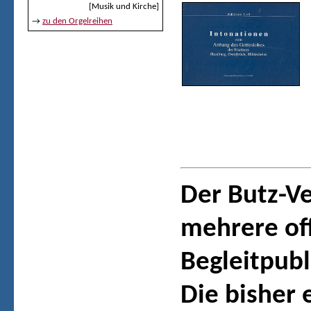
[Musik und Kirche]
→
zu den Orgelreihen
Der Butz-Ve
mehrere off
Begleitpub
Die bisher 